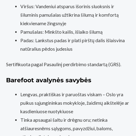
Viršus:
Vandeniui atsparus išorinis sluoksnis ir
šiluminis pamušalas užtikrina šilumą ir komfortą
kiekviename žingsnyje
Pamušalas: Minkšto kailis, išlaiko šilumą
Padas: Lankstus padas ir plati pirštų dalis išlaisvina
natūralius pėdos judesius
Sertifikuota pagal Pasaulinį perdirbimo standartą (GRS).
Barefoot avalynės savybės
Lengvas, praktiškas ir paruoštas viskam – Oslo yra
puikus sąjungininkas mokykloje, žaidimų aikštelėje ar
kasdieniuose nuotykiuose
Tinka apsaugai šaltu ir drėgnu oru; netinka
atšiauresnėms sąlygoms, pavyzdžiui, baloms,