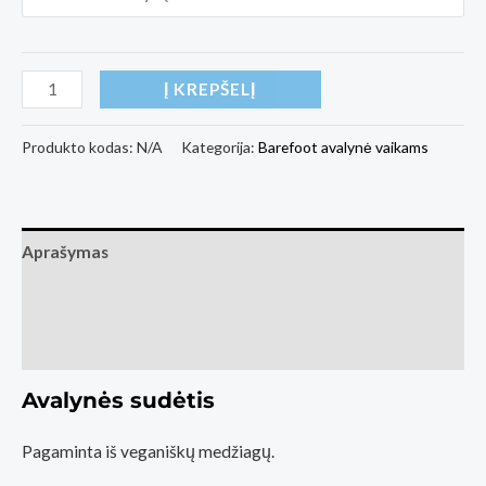
produkto
Į KREPŠELĮ
kiekis:
Barefoot
Produkto kodas:
N/A
Kategorija:
Barefoot avalynė vaikams
Sneakers
Muris
Siberia
Aprašymas
Siberia
Moterims
Papildoma informacija
Bark
Atsiliepimai (0)
Brown
Avalynės sudėtis
Pagaminta iš veganiškų medžiagų.