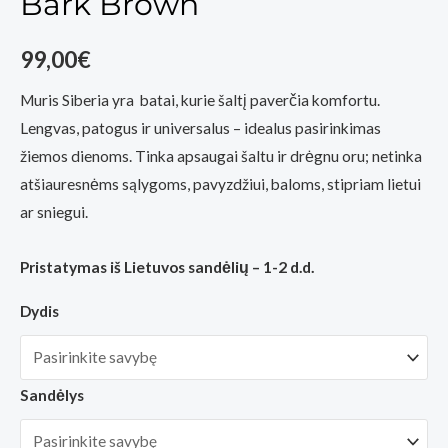
Bark Brown
99,00
€
Muris Siberia yra batai, kurie šaltį paverčia komfortu.
Lengvas, patogus ir universalus – idealus pasirinkimas
žiemos dienoms. Tinka apsaugai šaltu ir drėgnu oru; netinka
atšiauresnėms sąlygoms, pavyzdžiui, baloms, stipriam lietui
ar sniegui.
Pristatymas iš Lietuvos sandėlių – 1-2 d.d.
Dydis
Sandėlys