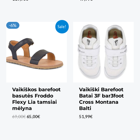
-6%
Sale!
Vaikiškos barefoot
Vaikiški Barefoot
basutės Froddo
Batai 3F bar3foot
Flexy Lia tamsiai
Cross Montana
mėlyna
Balti
Original
Current
69,00
€
65,00
€
51,99
€
price
price
was:
is:
69,00€.
65,00€.