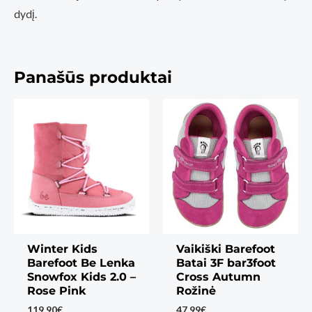
dydį.
Panašūs produktai
Winter Kids
Vaikiški Barefoot
Barefoot Be Lenka
Batai 3F bar3foot
Snowfox Kids 2.0 –
Cross Autumn
Rose Pink
Rožinė
119,90
€
47,99
€