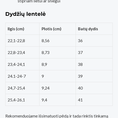
stipriam lietui ar sniegui
Dydžių lentelė
Ilgis (cm)
Plotis (cm)
Batų dydis
22,1-22,8
8,56
36
22,8-23,4
8,73
37
23,4-24,1
8,9
38
24.1-24-7
9
39
24,7-25,4
9,24
40
25,4-26,1
9,4
41
Rekomenduojame išsimatuoti pėdą ir tada rinktis tinkamą